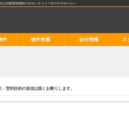
は信頼度地域No.1のセンチュリー21マルヤホームへ
物件
物件検索
会社情報
ス
伝・営利目的の送信は固くお断りします。