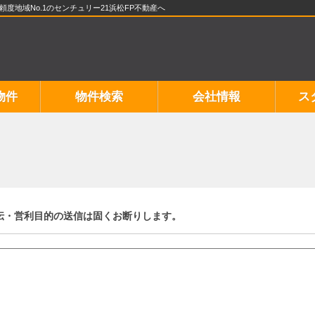
地域No.1のセンチュリー21浜松FP不動産へ
物件
物件検索
会社情報
ス
伝・営利目的の送信は固くお断りします。